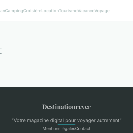
lan
Camping
Croisière
Location
Tourisme
Vacance
Voyage
t
Destinationrever
“Votre magazine digital pour voyager autrement”
Mentions légales
Contact