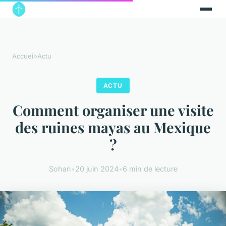
Accueil
›
Actu
ACTU
Comment organiser une visite
des ruines mayas au Mexique
?
Sohan
•
20 juin 2024
•
6 min de lecture